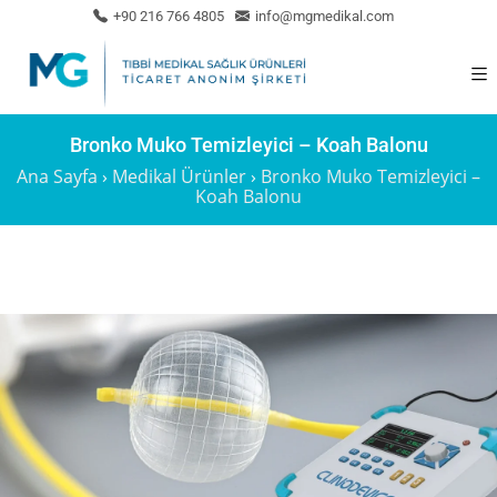
+90 216 766 4805
info@mgmedikal.com
Bronko Muko Temizleyici – Koah Balonu
Ana Sayfa
›
Medikal Ürünler
›
Bronko Muko Temizleyici –
Koah Balonu