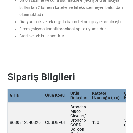
Balon şişirme ve kontrast madde enjeksiyonu amacıyla
kullanılan 2 lümenli kateter ve lateks içermeyen balondan
oluşmaktadır.
Dünyanın ilk ve tek örgülü balon teknolojisiyle üretilmiştir.
2 mm çalışma kanallı bronkoskop ile uyumludur.
Steril ve tek kullanımlıktır.
Sipariş Bilgileri
Ürün
Kateter
Çal
GTIN
Ürün Kodu
Detayları
Uzunluğu (cm)
Kana
Broncho
Muco
Cleaner/
Broncho
5 Fr
8680812340826
CDBDBP01
130
COPD
(1.
Balloon