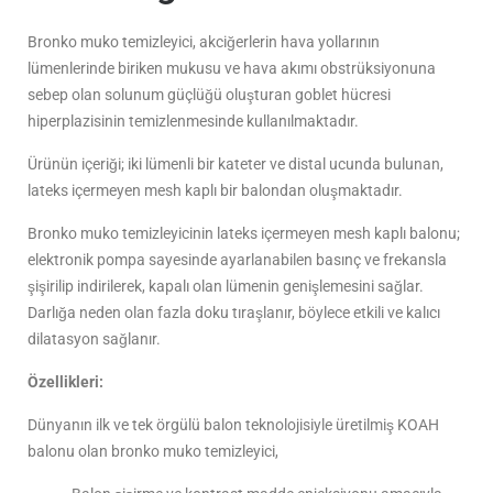
Bronko muko temizleyici, akciğerlerin hava yollarının
lümenlerinde biriken mukusu ve hava akımı obstrüksiyonuna
sebep olan solunum güçlüğü oluşturan goblet hücresi
hiperplazisinin temizlenmesinde kullanılmaktadır.
Ürünün içeriği; iki lümenli bir kateter ve distal ucunda bulunan,
lateks içermeyen mesh kaplı bir balondan oluşmaktadır.
Bronko muko temizleyicinin lateks içermeyen mesh kaplı balonu;
elektronik pompa sayesinde ayarlanabilen basınç ve frekansla
şişirilip indirilerek, kapalı olan lümenin genişlemesini sağlar.
Darlığa neden olan fazla doku tıraşlanır, böylece etkili ve kalıcı
dilatasyon sağlanır.
Özellikleri:
Dünyanın ilk ve tek örgülü balon teknolojisiyle üretilmiş KOAH
balonu olan bronko muko temizleyici,