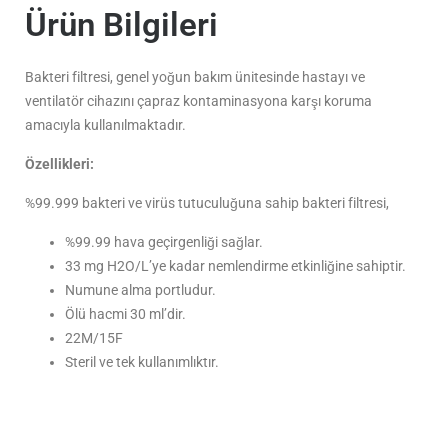
Ürün Bilgileri
Bakteri filtresi, genel yoğun bakım ünitesinde hastayı ve
ventilatör cihazını çapraz kontaminasyona karşı koruma
amacıyla kullanılmaktadır.
Özellikleri:
%99.999 bakteri ve virüs tutuculuğuna sahip bakteri filtresi,
%99.99 hava geçirgenliği sağlar.
33 mg H2O/L’ye kadar nemlendirme etkinliğine sahiptir.
Numune alma portludur.
Ölü hacmi 30 ml’dir.
22M/15F
Steril ve tek kullanımlıktır.